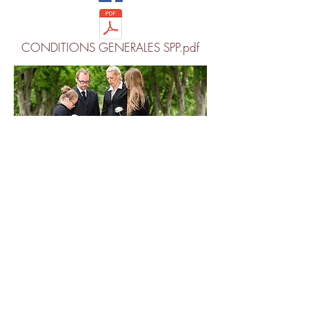
CONDITIONS GENERALES SPP.pdf
© 2026 par SERÉNITÉ
PRÉVOYANCES PLUS
SIRET :
931 173 140
-
N° ORIAS :
240059780
REUNION